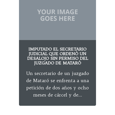
IMPUTADO EL SECRETARIO
LA
JUDICIAL QUE ORDENÓ UN
IN
DESALOJO SIN PERMISO DEL
JUZGADO DE MATARÓ
C
Un secretario de un juzgado
La A
de Mataró se enfrenta a una
neg
petición de dos años y ocho
a
meses de cárcel y de...