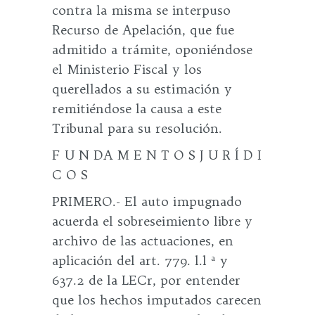
contra la misma se interpuso
Recurso de Apelación, que fue
admitido a trámite, oponiéndose
el Ministerio Fiscal y los
querellados a su estimación y
remitiéndose la causa a este
Tribunal para su resolución.
F U N DA M E N T O S J U R Í D I
C O S
PRIMERO.- El auto impugnado
acuerda el sobreseimiento libre y
archivo de las actuaciones, en
aplicación del art. 779. l.l ª y
637.2 de la LECr, por entender
que los hechos imputados carecen