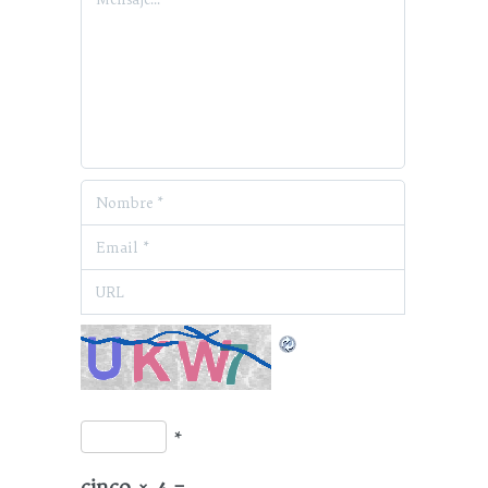
*
cinco × 4 =