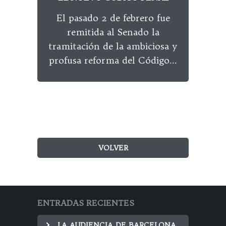
El pasado 2 de febrero fue
El M
remitida al Senado la
año
tramitación de la ambiciosa y
par
profusa reforma del Código...
VOLVER
ENTRADAS RECIENTES
LA AUDIENCIA DE BARCELONA