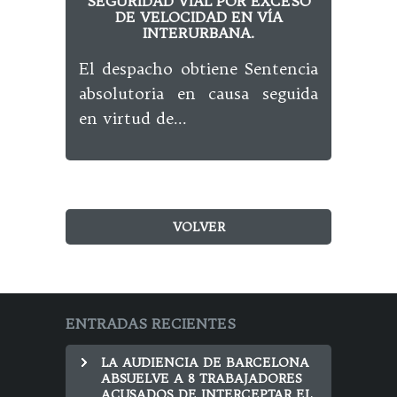
SEGURIDAD VIAL POR EXCESO
DE VELOCIDAD EN VÍA
La S
INTERURBANA.
El despacho obtiene Sentencia
re
absolutoria en causa seguida
en virtud de...
VOLVER
ENTRADAS RECIENTES
LA AUDIENCIA DE BARCELONA
ABSUELVE A 8 TRABAJADORES
ACUSADOS DE INTERCEPTAR EL