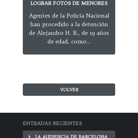
LOGRAR FOTOS DE MENORES
MO
Agentes de la Policía Nacional
han procedido a la detención
El J
de Alejandro H. B., de 19 años
3 d
de edad, como...
año
VOLVER
ENTRADAS RECIENTES
LA AUDIENCIA DE BARCELONA