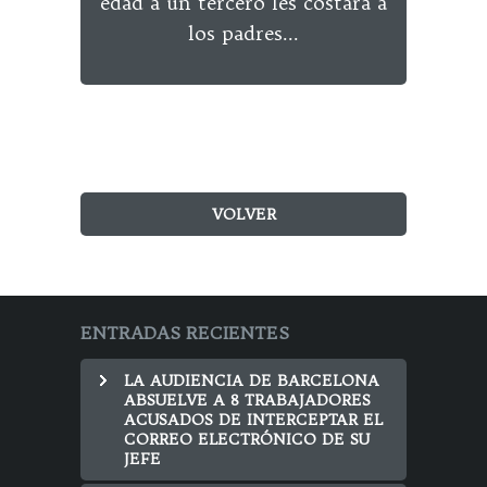
edad a un tercero les costará a
núm.
los padres...
VOLVER
ENTRADAS RECIENTES
LA AUDIENCIA DE BARCELONA
ABSUELVE A 8 TRABAJADORES
ACUSADOS DE INTERCEPTAR EL
CORREO ELECTRÓNICO DE SU
JEFE