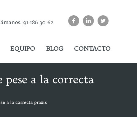



lámanos: 91-186 30 62
EQUIPO
BLOG
CONTACTO
 pese a la correcta
e a la correcta praxis