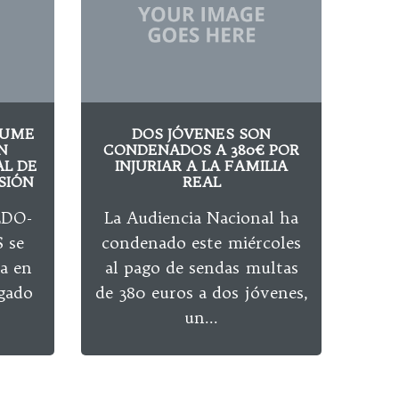
SUME
DOS JÓVENES SON
N
CONDENADOS A 380€ POR
BAR
L DE
INJURIAR A LA FAMILIA
E
SIÓN
REAL
MÉD
LDO-
La Audiencia Nacional ha
El
 se
condenado este miércoles
cond
a en
al pago de sendas multas
Bar
zgado
de 380 euros a dos jóvenes,
un
un...