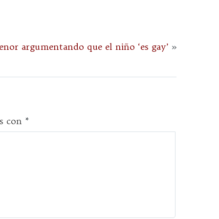
enor argumentando que el niño ‘es gay’
»
os con
*