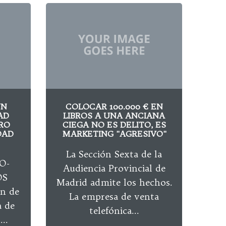
UN
COLOCAR 100.000 € EN
LA 
AD
LIBROS A UNA ANCIANA
ASE
RO
CIEGA NO ES DELITO, ES
PID
DAD
MARKETING "AGRESIVO"
La Sección Sexta de la
O-
Audiencia Provincial de
Fue
OS
Madrid admite los hechos.
Co
ón de
La empresa de venta
Uni
a de
telefónica...
..