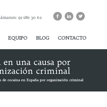



lámanos: 91-186 30 62
EQUIPO
BLOG
CONTACTO
n una causa por
nización criminal
e cocaina en España por organización criminal