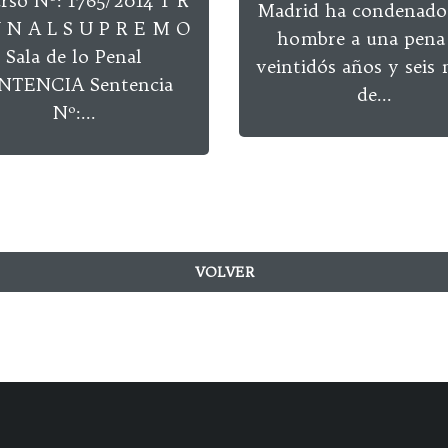
rso Nº: 1765/2014 T R
Madrid ha condenado
U N A L S U P R E M O
hombre a una pena
Sala de lo Penal
veintidós años y seis
NTENCIA Sentencia
de...
Nº:...
VOLVER