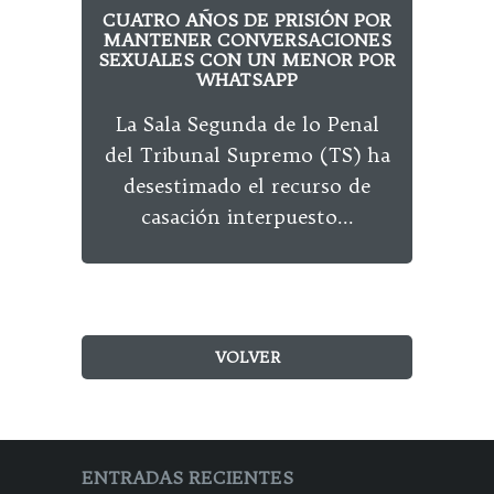
CUATRO AÑOS DE PRISIÓN POR
TR
MANTENER CONVERSACIONES
EL 
SEXUALES CON UN MENOR POR
WHATSAPP
La Sala Segunda de lo Penal
Se
del Tribunal Supremo (TS) ha
rel
desestimado el recurso de
cli
casación interpuesto...
VOLVER
ENTRADAS RECIENTES