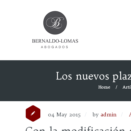
Los nuevos pla
Home
Artí
04 May 2015
by
admin
Con la modificación 