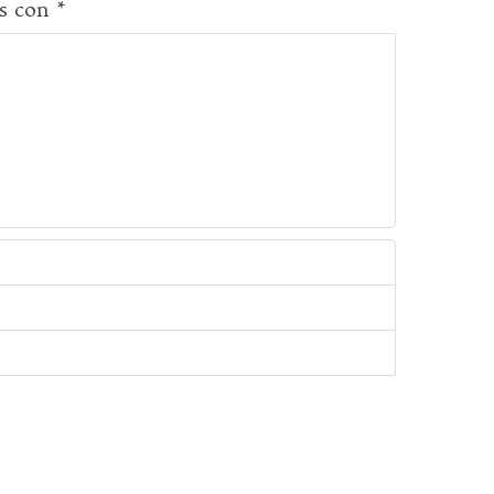
os con
*