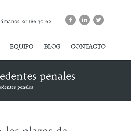



lámanos: 91-186 30 62
EQUIPO
BLOG
CONTACTO
edentes penales
cedentes penales
 los plazos de